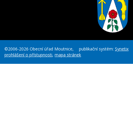
©2006-2026 Obecní úřad Moutnice,
publikační systém:
Synetix
prohlášení o přístupnosti
,
mapa stránek