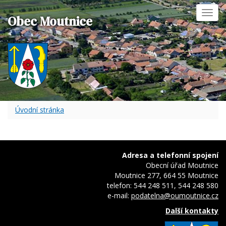
Toggl
Obec Moutnice
navig
Úvodní stránka
Adresa a telefonní spojení
Obecní úřad Moutnice
Moutnice 277, 664 55 Moutnice
telefon: 544 248 511, 544 248 580
e-mail:
podatelna@oumoutnice.cz
Další kontakty