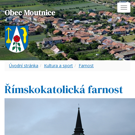
Toggl
Obec Moutnice
navig
Úvodní stránka
Kultura a sport
Farnost
Římskokatolická farnost