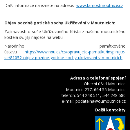
Další informace naleznete na adrese:
www.farnostmoutnice.cz
Objev pozdně gotické sochy Ukřižování v Moutnicích:
Zajímavosti o soše Ukřižovaného Krista z našeho moutnického
kostela sv. Jiljí najdete na webu
Národního památkového
ústavu
https://www.npu.cz/cs/opravujete-pamatku/inspirujte-
se/81052-objev-pozdne-goticke-sochy-ukrizovani-v-moutnicich
Adresa a telefonní spojení
Obecní úřad Moutnice
Moutnice 277, 664 55 Moutnice
telefon: 544 248 511, 544 248 580
e-mail:
podatelna@oumoutnice.cz
Další kontakty