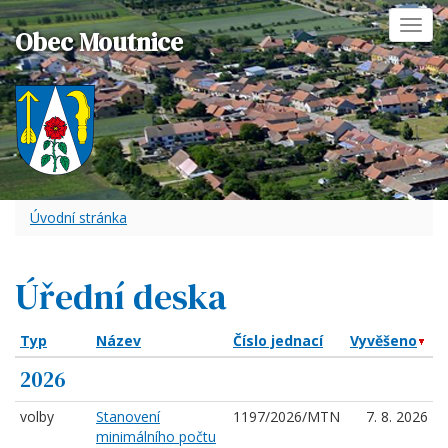
Toggl
Obec Moutnice
navig
Úvodní stránka
Úřední deska
Typ
Název
Číslo jednací
Vyvěšeno
2026
volby
Stanovení
1197/2026/MTN
7. 8. 2026
minimálního počtu