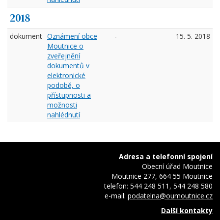
2018
dokument
Oznámení obce
-
15. 5. 2018
Moutnice o
zveřejnění
dokumentů v
elektronické
podobě, o
přístupnosti a
možnosti
nahlédnutí
Adresa a telefonní spojení
Obecní úřad Moutnice
Moutnice 277, 664 55 Moutnice
telefon: 544 248 511, 544 248 580
e-mail:
podatelna@oumoutnice.cz
Další kontakty