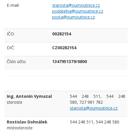
E-mail:
starosta@oumoutnice.cz
podatelna@oumoutnice.cz
posta@oumoutnice.cz
IČO:
00282154
DIČ:
CZ00282154
Číslo účtu:
1347951379/0800
Ing. Antonín Vymazal
544 248 511, 544 248
starosta
580, 727 981 782
starosta@oumoutnice.cz
Rostislav Dohnálek
544 248 511, 544 248 580
místostarosta