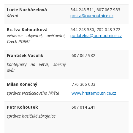
Lucie Nacházelová
544 248 511, 607 067 983
účetní
posta@oumoutnice.cz
Bc. Iva Kohoutková
544 248 580, 702 048 372
evidence obyvatel, ověřování,
podatelna@oumoutnice.cz
Czech POINT
František Vaculík
607 067 982
kontejnery na větve, sběrný
dvůr
Milan Konečný
776 366 033
správce víceúčelového hřiště
www.hristemoutnice.cz
Petr Kohoutek
607 014 241
správce hasičské zbrojnice