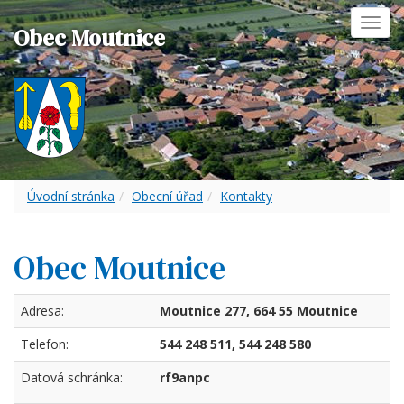
Toggl
Obec Moutnice
navig
Úvodní stránka
Obecní úřad
Kontakty
Obec Moutnice
Adresa:
Moutnice 277, 664 55 Moutnice
Telefon:
544 248 511, 544 248 580
Datová schránka:
rf9anpc