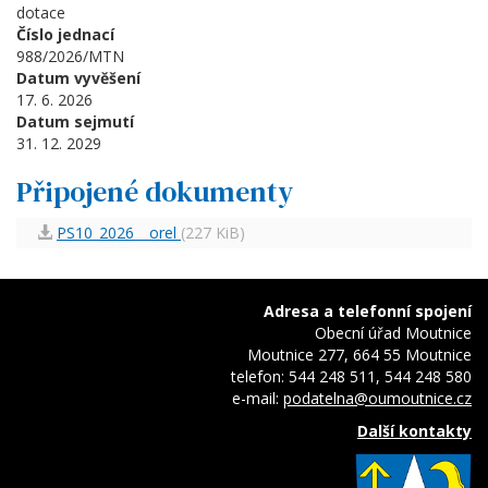
dotace
Číslo jednací
988/2026/MTN
Datum vyvěšení
17. 6. 2026
Datum sejmutí
31. 12. 2029
Připojené dokumenty
PS10_2026 _ orel
(227 KiB)
Adresa a telefonní spojení
Obecní úřad Moutnice
Moutnice 277, 664 55 Moutnice
telefon: 544 248 511, 544 248 580
e-mail:
podatelna@oumoutnice.cz
Další kontakty