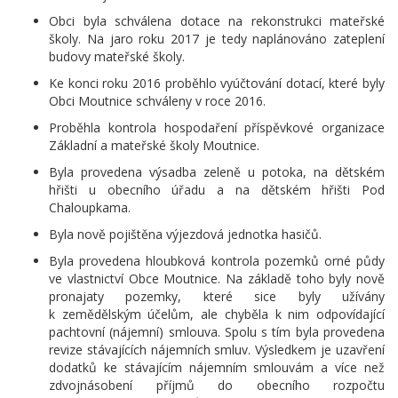
Obci byla schválena dotace na rekonstrukci mateřské
školy. Na jaro roku 2017 je tedy naplánováno zateplení
budovy mateřské školy.
Ke konci roku 2016 proběhlo vyúčtování dotací, které byly
Obci Moutnice schváleny v roce 2016.
Proběhla kontrola hospodaření příspěvkové organizace
Základní a mateřské školy Moutnice.
Byla provedena výsadba zeleně u potoka, na dětském
hřišti u obecního úřadu a na dětském hřišti Pod
Chaloupkama.
Byla nově pojištěna výjezdová jednotka hasičů.
Byla provedena hloubková kontrola pozemků orné půdy
ve vlastnictví Obce Moutnice. Na základě toho byly nově
pronajaty pozemky, které sice byly užívány
k zemědělským účelům, ale chyběla k nim odpovídající
pachtovní (nájemní) smlouva. Spolu s tím byla provedena
revize stávajících nájemních smluv. Výsledkem je uzavření
dodatků ke stávajícím nájemním smlouvám a více než
zdvojnásobení příjmů do obecního rozpočtu