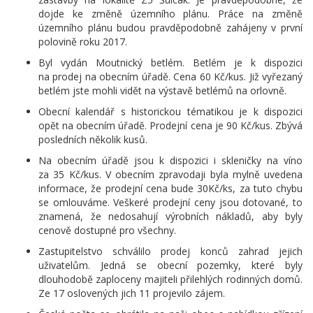
dojde ke změně územního plánu. Práce na změně
územního plánu budou pravděpodobně zahájeny v první
polovině roku 2017.
Byl vydán Moutnický betlém. Betlém je k dispozici
na prodej na obecním úřadě. Cena 60 Kč/kus. Již vyřezaný
betlém jste mohli vidět na výstavě betlémů na orlovně.
Obecní kalendář s historickou tématikou je k dispozici
opět na obecním úřadě. Prodejní cena je 90 Kč/kus. Zbývá
posledních několik kusů.
Na obecním úřadě jsou k dispozici i skleničky na víno
za 35 Kč/kus. V obecním zpravodaji byla mylně uvedena
informace, že prodejní cena bude 30Kč/ks, za tuto chybu
se omlouváme. Veškeré prodejní ceny jsou dotované, to
znamená, že nedosahují výrobních nákladů, aby byly
cenově dostupné pro všechny.
Zastupitelstvo schválilo prodej konců zahrad jejich
uživatelům. Jedná se obecní pozemky, které byly
dlouhodobě zaploceny majiteli přilehlých rodinných domů.
Ze 17 oslovených jich 11 projevilo zájem.