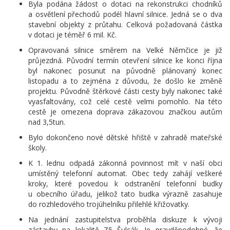
Byla podána žádost o dotaci na rekonstrukci chodníků
a osvětlení přechodů podél hlavní silnice. Jedná se o dva
stavební objekty z průtahu. Celková požadovaná částka
v dotaci je téměř 6 mil. Kč.
Opravovaná silnice směrem na Velké Němčice je již
průjezdná. Původní termín otevření silnice ke konci října
byl nakonec posunut na původně plánovaný konec
listopadu a to zejména z důvodu, že došlo ke změně
projektu. Původně štěrkové části cesty byly nakonec také
vyasfaltovány, což celé cestě velmi pomohlo. Na této
cestě je omezena doprava zákazovou značkou autům
nad 3,5tun.
Bylo dokončeno nové dětské hřiště v zahradě mateřské
školy.
K 1. lednu odpadá zákonná povinnost mít v naší obci
umístěný telefonní automat. Obec tedy zahájí veškeré
kroky, které povedou k odstranění telefonní budky
u obecního úřadu, jelikož tato budka výrazně zasahuje
do rozhledového trojúhelníku přilehlé křižovatky.
Na jednání zastupitelstva proběhla diskuze k vývoji
zástavby na lokalitě Z5 Šulcák. Je pravděpodobné, že