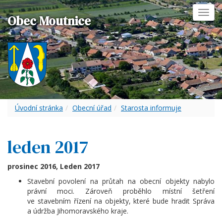
Toggl
Obec Moutnice
navig
Úvodní stránka
Obecní úřad
Starosta informuje
leden 2017
prosinec 2016, Leden 2017
Stavební povolení na průtah na obecní objekty nabylo
právní moci. Zároveň proběhlo místní šetření
ve stavebním řízení na objekty, které bude hradit Správa
a údržba Jihomoravského kraje.