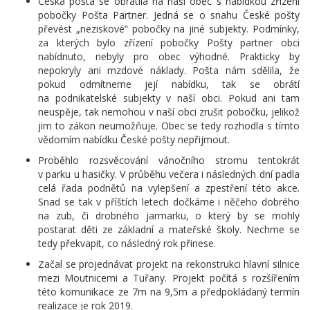
Česká pošta se obrátila na naši obec s nabídkou zřízení
pobočky Pošta Partner. Jedná se o snahu České pošty
převést „neziskové“ pobočky na jiné subjekty. Podmínky,
za kterých bylo zřízení pobočky Pošty partner obci
nabídnuto, nebyly pro obec výhodné. Prakticky by
nepokryly ani mzdové náklady. Pošta nám sdělila, že
pokud odmítneme její nabídku, tak se obrátí
na podnikatelské subjekty v naší obci. Pokud ani tam
neuspěje, tak nemohou v naší obci zrušit pobočku, jelikož
jim to zákon neumožňuje. Obec se tedy rozhodla s tímto
vědomím nabídku České pošty nepřijmout.
Proběhlo rozsvěcování vánočního stromu tentokrát
v parku u hasičky. V průběhu večera i následných dní padla
celá řada podnětů na vylepšení a zpestření této akce.
Snad se tak v příštích letech dočkáme i něčeho dobrého
na zub, či drobného jarmarku, o který by se mohly
postarat děti ze základní a mateřské školy. Nechme se
tedy překvapit, co následný rok přinese.
Začal se projednávat projekt na rekonstrukci hlavní silnice
mezi Moutnicemi a Tuřany. Projekt počítá s rozšířením
této komunikace ze 7m na 9,5m a předpokládaný termín
realizace je rok 2019.