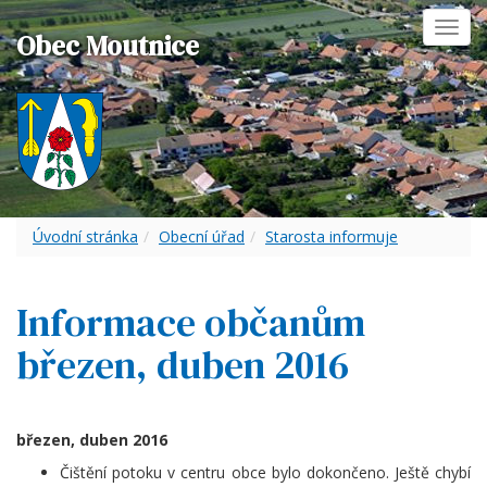
Toggl
Obec Moutnice
navig
Úvodní stránka
Obecní úřad
Starosta informuje
Informace občanům
březen, duben 2016
březen, duben 2016
Čištění potoku v centru obce bylo dokončeno. Ještě chybí