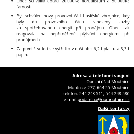
Obec schválila dotaci 20.000Kč florbalistům a 50.000Kč
farnosti.
Byl schválen nový provozní řád hasičské zbrojnice, kdy
byly do provozního řádu zaneseny sazby
za spotřebovanou energii při pronájmu. Obec tak
reagovala na nepřiměřené plýtvání energiemi při
pronájmech.
Za první čtvrtletí se vytřídilo v naší obci 6,2 t plastu a 8,3 t
papíru.
Adresa a telefonní spojení
Obecní úřad Moutnice
Moutnice 277, 664 55 Moutnice
telefon: 544 248 511, 544 248 580
e-mail:
podatelna@oumoutnice.cz
Další kontakty