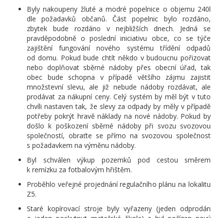
Byly nakoupeny žluté a modré popelnice o objemu 240l
dle požadavků občanů. Část popelnic bylo rozdáno,
zbytek bude rozdáno v nejbližších dnech. Jedná se
pravděpodobně o poslední iniciativu obce, co se týče
zajištění fungování nového systému třídění odpadů
od domu. Pokud bude chtít někdo v budoucnu pořizovat
nebo doplňovat sběrné nádoby přes obecní úřad, tak
obec bude schopna v případě většího zájmu zajistit
množstevní slevu, ale již nebude nádoby rozdávat, ale
prodávat za nákupní ceny. Celý systém by měl být v tuto
chvíli nastaven tak, že slevy za odpady by měly v případě
potřeby pokrýt hravě náklady na nové nádoby. Pokud by
došlo k poškození sběrné nádoby při svozu svozovou
společností, obraťte se přímo na svozovou společnost
s požadavkem na výměnu nádoby.
Byl schválen výkup pozemků pod cestou směrem
k remízku za fotbalovým hřištěm.
Proběhlo veřejné projednání regulačního plánu na lokalitu
Z5.
Staré kopírovací stroje byly vyřazeny (jeden odprodán