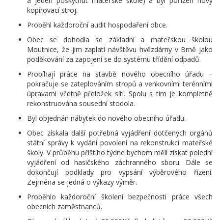
a jeden poskytnut mateřské škole) a byl pořízen nový
kopírovací stroj.
Proběhl každoroční audit hospodaření obce.
Obec se dohodla se základní a mateřskou školou
Moutnice, že jim zaplatí návštěvu hvězdárny v Brně jako
poděkování za zapojení se do systému třídění odpadů.
Probíhají práce na stavbě nového obecního úřadu –
pokračuje se zateplováním stropů a venkovními terénními
úpravami včetně přeložek sítí. Spolu s tím je kompletně
rekonstruována sousední stodola.
Byl objednán nábytek do nového obecního úřadu.
Obec získala další potřebná vyjádření dotčených orgánů
státní správy k vydání povolení na rekonstrukci mateřské
školy. V průběhu příštího týdne bychom měli získat polední
vyjádření od hasičského záchranného sboru. Dále se
dokončují podklady pro vypsání výběrového řízení.
Zejména se jedná o výkazy výměr.
Proběhlo každoroční školení bezpečnosti práce všech
obecních zaměstnanců.