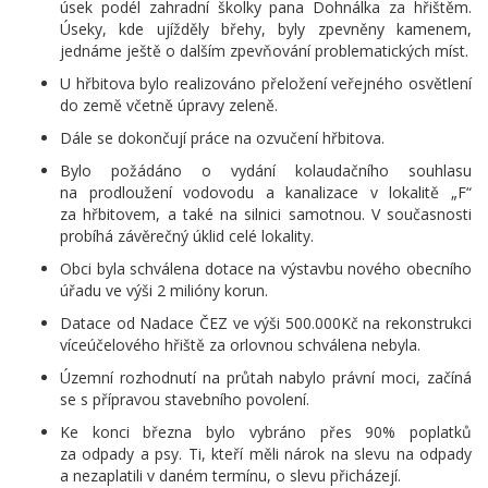
úsek podél zahradní školky pana Dohnálka za hřištěm.
Úseky, kde ujížděly břehy, byly zpevněny kamenem,
jednáme ještě o dalším zpevňování problematických míst.
U hřbitova bylo realizováno přeložení veřejného osvětlení
do země včetně úpravy zeleně.
Dále se dokončují práce na ozvučení hřbitova.
Bylo požádáno o vydání kolaudačního souhlasu
na prodloužení vodovodu a kanalizace v lokalitě „F“
za hřbitovem, a také na silnici samotnou. V současnosti
probíhá závěrečný úklid celé lokality.
Obci byla schválena dotace na výstavbu nového obecního
úřadu ve výši 2 milióny korun.
Datace od Nadace ČEZ ve výši 500.000Kč na rekonstrukci
víceúčelového hřiště za orlovnou schválena nebyla.
Územní rozhodnutí na průtah nabylo právní moci, začíná
se s přípravou stavebního povolení.
Ke konci března bylo vybráno přes 90% poplatků
za odpady a psy. Ti, kteří měli nárok na slevu na odpady
a nezaplatili v daném termínu, o slevu přicházejí.