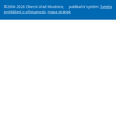
©2006-2026 Obecní úřad Moutnice,
publikační systém:
Synetix
prohlášení o přístupnosti
,
mapa stránek