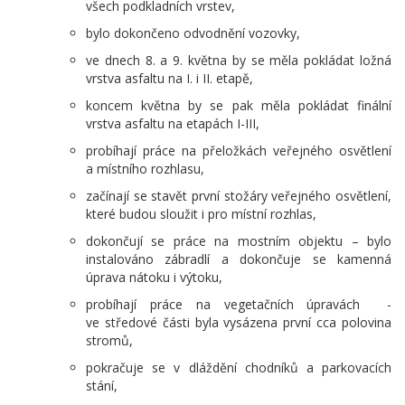
všech podkladních vrstev,
bylo dokončeno odvodnění vozovky,
ve dnech 8. a 9. května by se měla pokládat ložná
vrstva asfaltu na I. i II. etapě,
koncem května by se pak měla pokládat finální
vrstva asfaltu na etapách I-III,
probíhají práce na přeložkách veřejného osvětlení
a místního rozhlasu,
začínají se stavět první stožáry veřejného osvětlení,
které budou sloužit i pro místní rozhlas,
dokončují se práce na mostním objektu – bylo
instalováno zábradlí a dokončuje se kamenná
úprava nátoku i výtoku,
probíhají práce na vegetačních úpravách -
ve středové části byla vysázena první cca polovina
stromů,
pokračuje se v dláždění chodníků a parkovacích
stání,