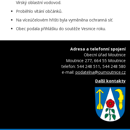
Vírský oblastní vodovod.
Proběhlo vítání občánků.
Na víceúčelovém hřišti byla vyměněna ochranná síť.
Obec podala přihlášku do soutěže Vesnice roku.
Adresa a telefonní spojení
Obecní úřad Moutnice
Moutnice 277, 664 55 Moutnice
telefon: 544 248 511, 544 248 580
e-mail:
podatelna@oumoutnice.cz
Další kontakty