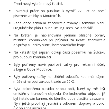
řízení nebyl vybrán nový ředitel.
Pokračují práce na publikaci k výročí 720 let od první
písemné zmínky o Moutnicích.
Rada obce schválila zhotovitele změny územního plánu
i regulačního plánu, bude jim Ing. arch. Ivo Kabeláč.
Na květen je naplánována jednání ohledně opravy
místních komunikací po průtahu za účasti zhotovitele
a Správy a údržby silnic Jihomoravského kraje.
Na katastr byl zapsán odkup části pozemku na Šulcáku
pro budoucí komunikaci.
Byly pořízeny nové papírové tašky pro reklamní účely
s logem Obce Moutnice.
Byly pořízeny tašky na třídění odpadů, kdo má zájem
může si na obci zakoupit sadu za 50Kč.
Byla dokončena plastika snopu obilí, který by měl být
umístěn v kruhovém objezdu. Do kruhového objezdu již
byl instalován kámen, do kterého bude plastika zasazena.
Nyní ještě probíhají jednání s odborem dopravy a policií
ČR ohledně instalace.