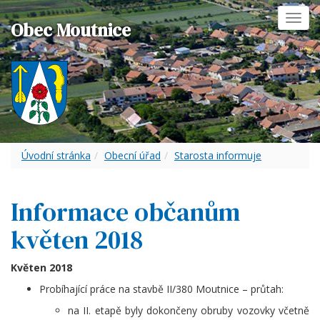
Toggl
Obec Moutnice
navig
Úvodní stránka
Obecní úřad
Starosta informuje
Informace občanům
květen 2018
Květen 2018
Probíhající práce na stavbě II/380 Moutnice – průtah:
na II. etapě byly dokončeny obruby vozovky včetně