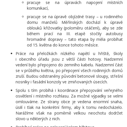
pracuje se na úpravách napojení místních
komunikací,
pracuje se na úpravě objízdné trasy – u rodinného
domu manželů Měřínských dochází k úpravě
oblouků křižovatky (poloměru otáčení), aby se zde
během prací na III. etapě stočily autobusy
hromadné dopravy – tato etapa by měla probíhat
od 15. května do konce tohoto měsíce.
Práce na přeložkách nízkého napětí u hřiště, školy
i obecního úřadu jsou z větší části hotovy. Nadzemní
vedení bylo přepojeno do zemního kabelu. Nadzemní část
se v průběhu května, po přepojení všech rodinných domů
zruší. Budou odstraněny původní betonové sloupy, střešní
nosníky i fasádní konzoly ve zmiňovaných úsecích.
Spolu s tím probíhá i koordinace přepojování veřejného
osvětlení i místního rozhlasu. Za možné výpadky se velmi
omlouváme. Ze strany obce je vedena enormní snaha,
úsilí i tlak na konkrétní firmy, aby k tomu nedocházelo.
Narážíme však na poměrně velkou neochotu dodržet
slovo u některých z nich.