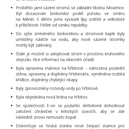
Proběhlo jarní sázení stromů se základní školou Moutnice.
Byl dosazován biokoridor podél potoku ve směru
na Měnín. S dětmi jsme vysázeli lípy srdčité a velkolisté
k příležitosti 100let od vzniku republiky.
Do výše zmíněného biokoridoru a stromové kaple byly
umístěny nádrže na vodu, aby nově sázené stromky
mohly být zalévány.
Stále je možné si adoptovat strom v prostoru kruhového
objezdu. Více informací na obecním úřadě.
Byla opravena márnice na hřbitově – nahozena poslední
stěna, opraveny a doplněny hřebenáče, vyměněna rozbitá
křidlice, doplněny chybějící okapy.
Byly zprovozněny rozvody vody po hřbitově.
Byla objednána nová brána na hřbitov.
Se společností E-on se podařilo definitivně dohodnout
založení chrániček v kritických úsecích, aby se zde
následně znovu nemuselo kopat.
Dokončuje se hrubá stavba nové čerpací stanice pro