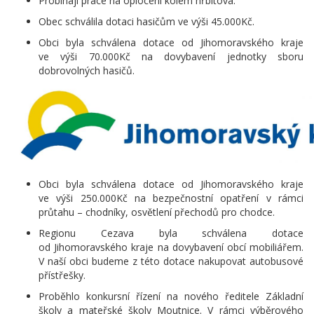
Probíhají práce na oplocení kolem hřbitova.
Obec schválila dotaci hasičům ve výši 45.000Kč.
Obci byla schválena dotace od Jihomoravského kraje
ve výši 70.000Kč na dovybavení jednotky sboru
dobrovolných hasičů.
Obci byla schválena dotace od Jihomoravského kraje
ve výši 250.000Kč na bezpečnostní opatření v rámci
průtahu – chodníky, osvětlení přechodů pro chodce.
Regionu Cezava byla schválena dotace
od Jihomoravského kraje na dovybavení obcí mobiliářem.
V naší obci budeme z této dotace nakupovat autobusové
přístřešky.
Proběhlo konkursní řízení na nového ředitele Základní
školy a mateřské školy Moutnice. V rámci výběrového