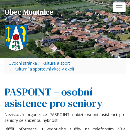
Toggl
Obec Moutnice
navig
Úvodní stránka
Kultura a sport
Kulturní a sportovní akce v okolí
PASPOINT – osobní
asistence pro seniory
Nezisková organizace PASPOINT nabízí osobní asistenci pro
seniory se sníženou hybností.
Bližší informace u vedoucího služby na telefonním čísle