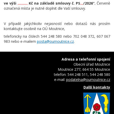
ve výši
……….
Kč na základě smlouvy č. PS
…
/2026“.
Červeně
označená místa je nutné doplnit dle Vaší smlouvy.
V případě jakýchkoliv nejasností nebo dotazů nás prosím
kontaktujte osobně na OÚ Moutnice,
telefonicky na číslech 544 248 580 nebo 702 048 372, 607 067
983 nebo e-mailem
posta@oumoutnice.cz
.
Adresa a telefonní spojení
Obecní úřad Moutnice
Moutnice 277, 664 55 Moutnice
telefon: 544 248 511, 544 248 580
e-mail:
podatelna@oumoutnice.cz
Další kontakty