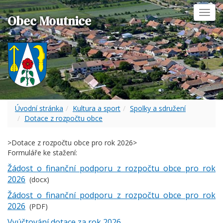
Toggl
Obec Moutnice
navig
Úvodní stránka
Kultura a sport
Spolky a sdružení
Dotace z rozpočtu obce
>Dotace z rozpočtu obce pro rok 2026
>
Formuláře ke stažení:
Žádost o finanční podporu z rozpočtu obce pro rok
2026
(docx)
Žádost o finanční podporu z rozpočtu obce pro rok
2026
(PDF)
Vyúčtování dotace za rok 2026