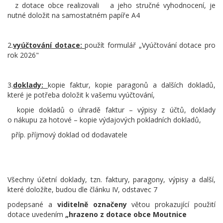
z dotace obce realizovali a jeho stručné vyhodnocení, je
nutné doložit na samostatném papíře A4
2.
vyúčtování dotace:
použít formulář „Vyúčtování dotace pro
rok 2026"
3.
doklady:
kopie faktur, kopie paragonů a dalších dokladů,
které je potřeba doložit k vašemu vyúčtování,
kopie dokladů o úhradě faktur – výpisy z účtů, doklady
o nákupu za hotové – kopie výdajových pokladních dokladů,
příp. příjmový doklad od dodavatele
Všechny účetní doklady, tzn. faktury, paragony, výpisy a další,
které doložíte, budou dle článku IV, odstavec 7
podepsané a
viditelně
označeny
větou prokazující použití
dotace uvedením
„hrazeno z dotace obce Moutnice