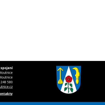
 spojení
Moutnice
Moutnice
 248 580
tnice.cz
kontakty