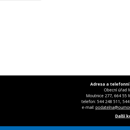
Adresa a telefonní
Obecní úřad 
Moutnice 277, 664 55 
telefon: 544 248 511, 544
e-mail:
podatelna@oumou
Další 