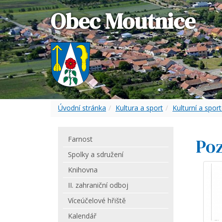
Obec Moutnice
Úvodní stránka
Kultura a sport
Kulturní a sport
Farnost
Poz
Spolky a sdružení
Knihovna
II. zahraniční odboj
Víceúčelové hřiště
Kalendář