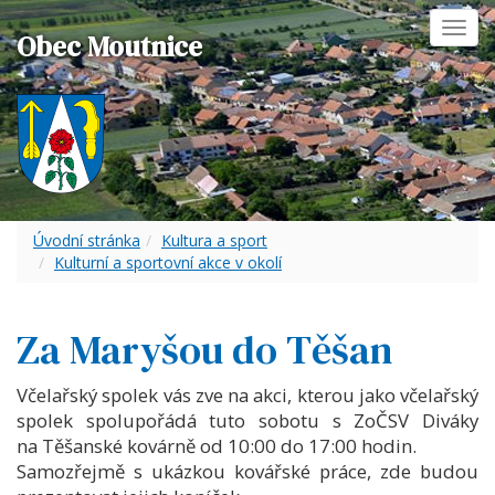
Toggl
Obec Moutnice
navig
Úvodní stránka
Kultura a sport
Kulturní a sportovní akce v okolí
Za Maryšou do Těšan
Včelařský spolek vás zve na akci, kterou jako včelařský
spolek spolupořádá tuto sobotu s ZoČSV Diváky
na Těšanské kovárně od 10:00 do 17:00 hodin.
Samozřejmě s ukázkou kovářské práce, zde budou