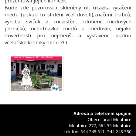
prezentovat jejich koníček.
Bude zde pozorovací skleněný úl, ukázka vytáčení
medu (pokud to slídění včel dovolí),značení trubců,
výroba svíček z mezistěn, zdobení medových
perníčků, ochutnávka medů a medovin, nějaké
dovednosti pro nejmenší a vystavené budou
včelařské kroniky obou ZO
Adresa a telefonní spojení
Obecní úřad Moutnice
Moutnice 277, 664 55 Moutnice
telefon: 544 248 511, 544 248 580