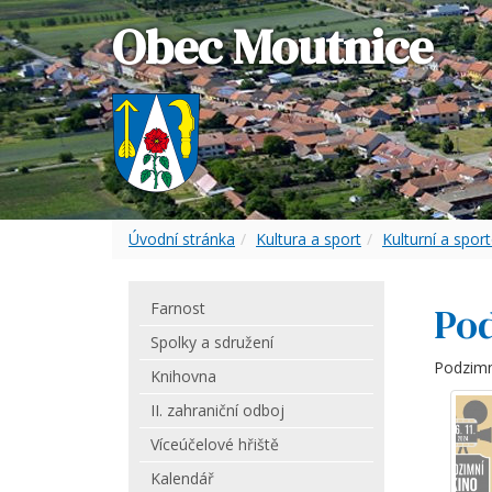
Obec Moutnice
Úvodní stránka
Kultura a sport
Kulturní a sport
Farnost
Pod
Spolky a sdružení
Podzimní
Knihovna
II. zahraniční odboj
Víceúčelové hřiště
Kalendář