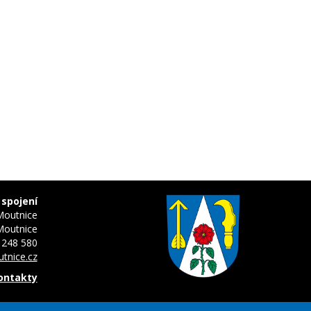
 spojení
Moutnice
Moutnice
 248 580
tnice.cz
kontakty