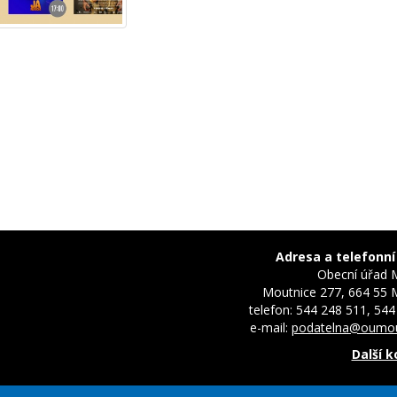
Adresa a telefonní
Obecní úřad 
Moutnice 277, 664 55 
telefon: 544 248 511, 544
e-mail:
podatelna@oumou
Další 