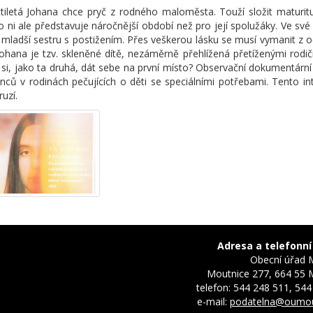
iletá Johana chce pryč z rodného maloměsta. Touží složit maturitu
o ni ale představuje náročnější období než pro její spolužáky. Ve sv
 mladší sestru s postižením. Přes veškerou lásku se musí vymanit z oče
Johana je tzv. skleněné dítě, nezáměrně přehlížená přetíženými rodič
 si, jako ta druhá, dát sebe na první místo? Observační dokumentárn
ců v rodinách pečujících o děti se speciálními potřebami. Tento int
ruzí.
Adresa a telefonní
Obecní úřad 
Moutnice 277, 664 55 
telefon: 544 248 511, 544
e-mail:
podatelna@oumou