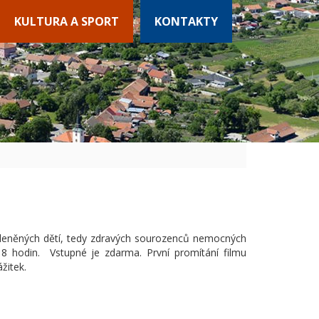
KULTURA A SPORT
KONTAKTY
kleněných dětí, tedy zdravých sourozenců nemocných
 18 hodin. Vstupné je zdarma. První promítání filmu
žitek.