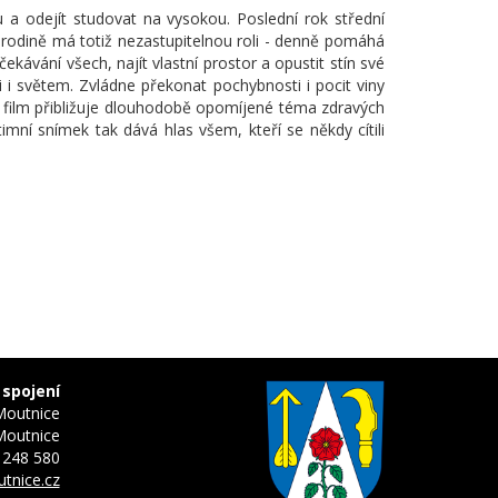
 a odejít studovat na vysokou. Poslední rok střední
é rodině má totiž nezastupitelnou roli - denně pomáhá
kávání všech, najít vlastní prostor a opustit stín své
i i světem. Zvládne překonat pochybnosti i pocit viny
í film přibližuje dlouhodobě opomíjené téma zdravých
imní snímek tak dává hlas všem, kteří se někdy cítili
 spojení
Moutnice
Moutnice
 248 580
tnice.cz