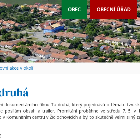
OBEC
OBECNÍ ÚŘAD
ovní akce v okolí
 druhá
ní dokumentárního filmu Ta druhá, který pojednává o tématu tzv. s
íže posílám obsah a trailer. Promítání proběhne ve středu 7. 5. v
 v Komunitním centru v Židlochovicích a byl to skutečně velmi silný zá
á