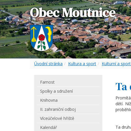
Obec Moutnice
Úvodní stránka
Kultura a sport
Kulturní a sport
Farnost
Ta
Spolky a sdružení
Promítá
Knihovna
dětí. N
II. zahraniční odboj
proběhlo
Víceúčelové hřiště
Ta druh
Kalendář