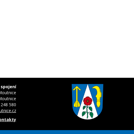
 spojení
Moutnice
Moutnice
 248 580
tnice.cz
kontakty