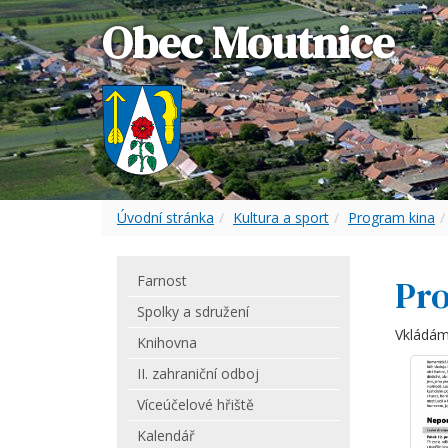
Obec Moutnice
Úvodní stránka
Kultura a sport
Program kina
Farnost
Pro
Spolky a sdružení
Vkládáme
Knihovna
II. zahraniční odboj
Víceúčelové hřiště
Kalendář