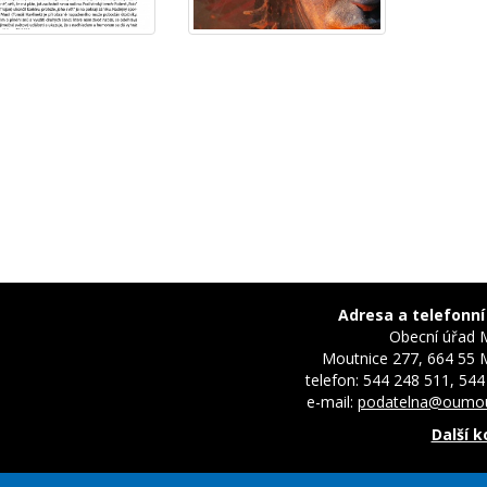
Adresa a telefonní
Obecní úřad 
Moutnice 277, 664 55 
telefon: 544 248 511, 544
e-mail:
podatelna@oumou
Další 