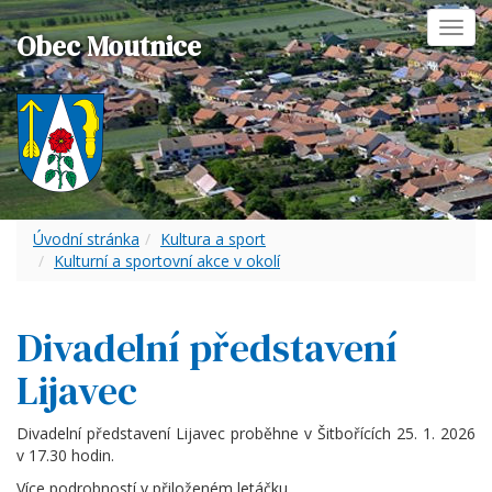
Toggl
Obec Moutnice
navig
Úvodní stránka
Kultura a sport
Kulturní a sportovní akce v okolí
Divadelní představení
Lijavec
Divadelní představení Lijavec proběhne v Šitbořících 25. 1. 2026
v 17.30 hodin.
Více podrobností v přiloženém letáčku.