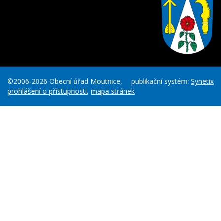
©2006-2026 Obecní úřad Moutnice,
publikační systém:
Synetix
prohlášení o přístupnosti
,
mapa stránek