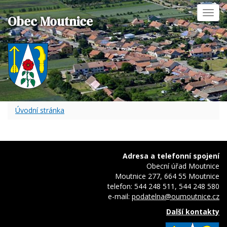
Toggl
Obec Moutnice
navig
Úvodní stránka
Adresa a telefonní spojení
Obecní úřad Moutnice
Moutnice 277, 664 55 Moutnice
telefon: 544 248 511, 544 248 580
e-mail:
podatelna@oumoutnice.cz
Další kontakty