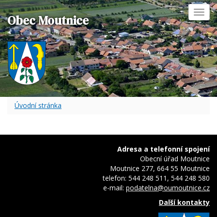
Toggl
Obec Moutnice
navig
Úvodní stránka
Adresa a telefonní spojení
Obecní úřad Moutnice
Moutnice 277, 664 55 Moutnice
telefon: 544 248 511, 544 248 580
e-mail:
podatelna@oumoutnice.cz
Další kontakty