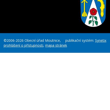
©2006-2026 Obecní úřad Moutnice,
publikační systém:
Synetix
prohlášení o přístupnosti
,
mapa stránek