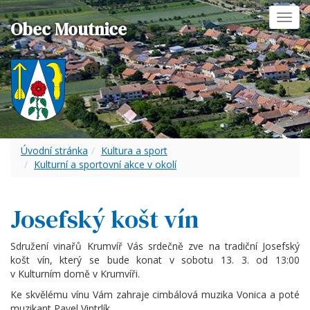
Toggl
Obec Moutnice
navig
Úvodní stránka
Kultura a sport
Kulturní a sportovní akce v okolí
Josefský košt vín
Sdružení vinařů Krumvíř Vás srdečně zve na tradiční Josefský
košt vín, který se bude konat v sobotu 13. 3. od 13:00
v Kulturním domě v Krumvíři.
Ke skvělému vínu Vám zahraje cimbálová muzika Vonica a poté
muzikant Pavel Vintrlík.