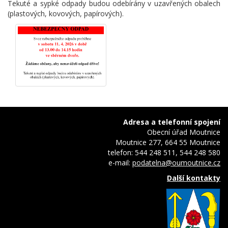
Tekuté a sypké odpady budou odebírány v uzavřených obalech
(plastových, kovových, papírových).
Adresa a telefonní spojení
Obecní úřad Moutnice
Moutnice 277, 664 55 Moutnice
telefon: 544 248 511, 544 248 580
e-mail:
podatelna@oumoutnice.cz
Další kontakty