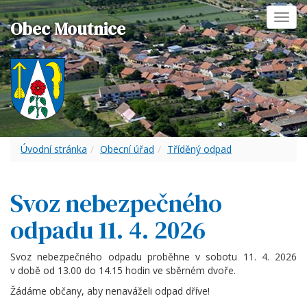
Toggl
Obec Moutnice
navig
Úvodní stránka
Obecní úřad
Tříděný odpad
Svoz nebezpečného
odpadu 11. 4. 2026
Svoz nebezpečného odpadu proběhne v sobotu 11. 4. 2026
v době od 13.00 do 14.15 hodin ve sběrném dvoře.
Žádáme občany, aby nenaváželi odpad dříve!