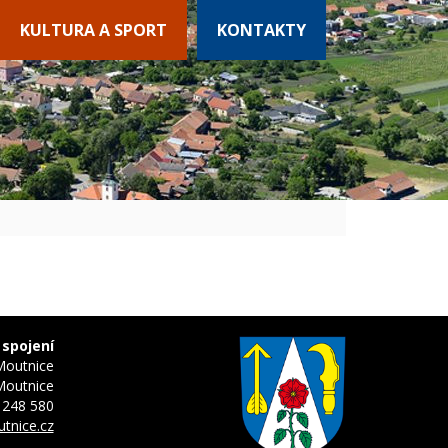
KULTURA A SPORT
KONTAKTY
 spojení
Moutnice
Moutnice
 248 580
tnice.cz