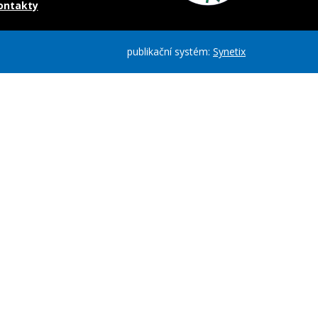
kontakty
publikační systém:
Synetix