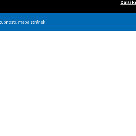
Další 
stupnosti
,
mapa stránek