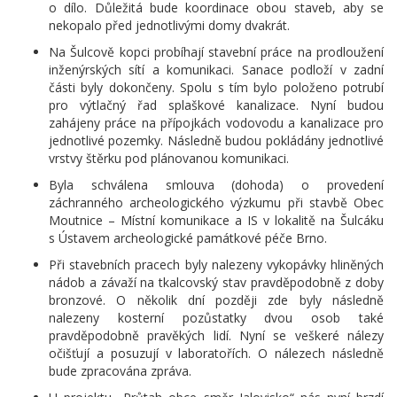
o dílo. Důležitá bude koordinace obou staveb, aby se
nekopalo před jednotlivými domy dvakrát.
Na Šulcově kopci probíhají stavební práce na prodloužení
inženýrských sítí a komunikaci. Sanace podloží v zadní
části byly dokončeny. Spolu s tím bylo položeno potrubí
pro výtlačný řad splaškové kanalizace. Nyní budou
zahájeny práce na přípojkách vodovodu a kanalizace pro
jednotlivé pozemky. Následně budou pokládány jednotlivé
vrstvy štěrku pod plánovanou komunikaci.
Byla schválena smlouva (dohoda) o provedení
záchranného archeologického výzkumu při stavbě Obec
Moutnice – Místní komunikace a IS v lokalitě na Šulcáku
s Ústavem archeologické památkové péče Brno.
Při stavebních pracech byly nalezeny vykopávky hliněných
nádob a závaží na tkalcovský stav pravděpodobně z doby
bronzové. O několik dní později zde byly následně
nalezeny kosterní pozůstatky dvou osob také
pravděpodobně pravěkých lidí. Nyní se veškeré nálezy
očišťují a posuzují v laboratořích. O nálezech následně
bude zpracována zpráva.