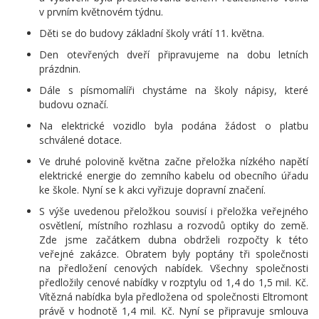
v prvním květnovém týdnu.
Děti se do budovy základní školy vrátí 11. května.
Den otevřených dveří připravujeme na dobu letních
prázdnin.
Dále s písmomalíři chystáme na školy nápisy, které
budovu označí.
Na elektrické vozidlo byla podána žádost o platbu
schválené dotace.
Ve druhé polovině května začne přeložka nízkého napětí
elektrické energie do zemního kabelu od obecního úřadu
ke škole. Nyní se k akci vyřizuje dopravní značení.
S výše uvedenou přeložkou souvisí i přeložka veřejného
osvětlení, místního rozhlasu a rozvodů optiky do země.
Zde jsme začátkem dubna obdrželi rozpočty k této
veřejné zakázce. Obratem byly poptány tři společnosti
na předložení cenových nabídek. Všechny společnosti
předložily cenové nabídky v rozptylu od 1,4 do 1,5 mil. Kč.
Vítězná nabídka byla předložena od společnosti Eltromont
právě v hodnotě 1,4 mil. Kč. Nyní se připravuje smlouva