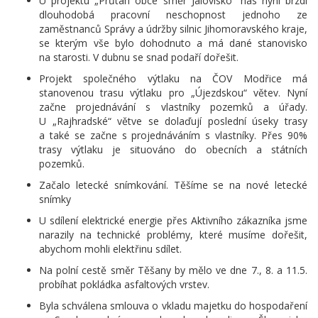
U projektu „Průtah obce směr Jalovisko“ nás nyní brzdí
dlouhodobá pracovní neschopnost jednoho ze
zaměstnanců Správy a údržby silnic Jihomoravského kraje,
se kterým vše bylo dohodnuto a má dané stanovisko
na starosti. V dubnu se snad podaří dořešit.
Projekt společného výtlaku na ČOV Modřice má
stanovenou trasu výtlaku pro „Újezdskou“ větev. Nyní
začne projednávání s vlastníky pozemků a úřady.
U „Rajhradské“ větve se dolaďují poslední úseky trasy
a také se začne s projednáváním s vlastníky. Přes 90%
trasy výtlaku je situováno do obecních a státních
pozemků.
Začalo letecké snímkování. Těšíme se na nové letecké
snímky
U sdílení elektrické energie přes Aktivního zákazníka jsme
narazily na technické problémy, které musíme dořešit,
abychom mohli elektřinu sdílet.
Na polní cestě směr Těšany by mělo ve dne 7., 8. a 11.5.
probíhat pokládka asfaltových vrstev.
Byla schválena smlouva o vkladu majetku do hospodaření