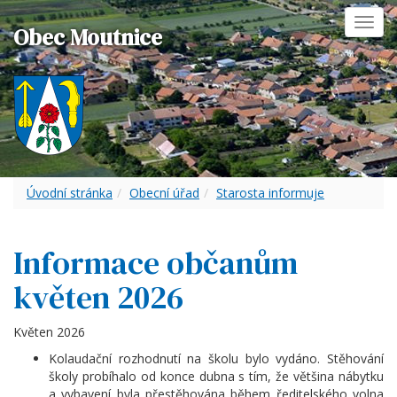
Toggl
Obec Moutnice
navig
Úvodní stránka
Obecní úřad
Starosta informuje
Informace občanům
květen 2026
Květen 2026
Kolaudační rozhodnutí na školu bylo vydáno. Stěhování
školy probíhalo od konce dubna s tím, že většina nábytku
a vybavení byla přestěhována během ředitelského volna