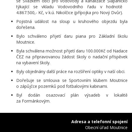
se Svazkem obcí pro vodovody a kanalizace Šlapanicko
týkající se vkladu Vodovodního řadu v hodnotě
4.867.500,- Kč, v k.ú. Nikolčice (přípojka pro Nový Dvůr).
Pojistná událost na sloup u kruhového objezdu byla
dořešena.
Bylo schváleno přijetí daru piana pro Základní školu
Moutnice.
Byla schválena možnost přijetí daru 100.000Kč od Nadace
ČEZ na připravovanou žádost školy o nadační příspěvek
na vybavení školy.
Byly objednány další práce na rozšíření optiky v naší obci.
Dořešuje se smlouva se Sportovním klubem Moutnice
o zápůjčce pozemků pod fotbalovými kabinami.
Byl dodán osazovací plán výsadeb v lokalitě
za Formánkovým.
Adresa a telefonní spojení
Obecní úřad Moutnice