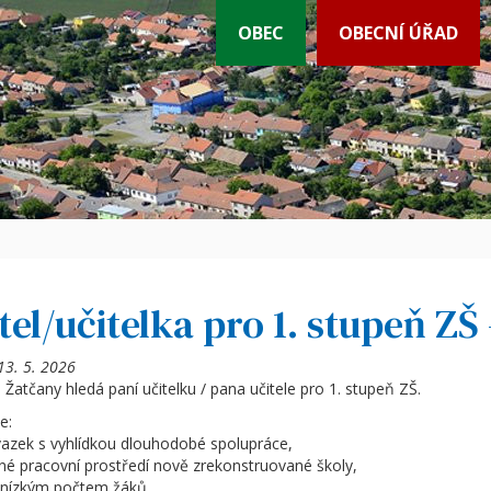
OBEC
OBECNÍ ÚŘAD
tel/učitelka pro 1. stupeň ZŠ
13. 5. 2026
Žatčany hledá paní učitelku / pana učitele pro 1. stupeň ZŠ.
e:
vazek s vyhlídkou dlouhodobé spolupráce,
né pracovní prostředí nově zrekonstruované školy,
s nízkým počtem žáků,