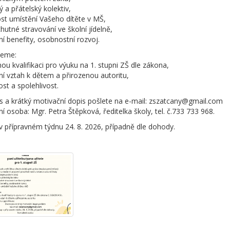
ný a přátelský kolektiv,
st umístění Vašeho dítěte v MŠ,
chutné stravování ve školní jídelně,
ní benefity, osobnostní rozvoj.
jeme:
ou kvalifikaci pro výuku na 1. stupni ZŠ dle zákona,
vní vztah k dětem a přirozenou autoritu,
st a spolehlivost.
s a krátký motivační dopis pošlete na e-mail: zszatcany@gmail.com
í osoba: Mgr. Petra Štěpková, ředitelka školy, tel. č.733 733 968.
 přípravném týdnu 24. 8. 2026, případně dle dohody.