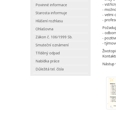
- vstříc
Povinné informace
- možno
Starosta informuje
- velmi 
- profes
Hlášení rozhlasu
Požadu
Ohlašovna
- odborn
Zákon č. 106/1999 Sb.
- poziti
- týmovo
Smuteční oznámení
Životopi
Tříděný odpad
Kontaktn
Nabídka práce
Nástup v
Důležitá tel. čísla