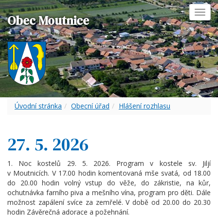
Toggl
Obec Moutnice
navig
Úvodní stránka
Obecní úřad
Hlášení rozhlasu
27. 5. 2026
1. Noc kostelů 29. 5. 2026. Program v kostele sv. Jiljí
v Moutnicích. V 17.00 hodin komentovaná mše svatá, od 18.00
do 20.00 hodin volný vstup do věže, do zákristie, na kůr,
ochutnávka farního piva a mešního vína, program pro děti. Dále
možnost zapálení svíce za zemřelé. V době od 20.00 do 20.30
hodin Závěrečná adorace a požehnání.