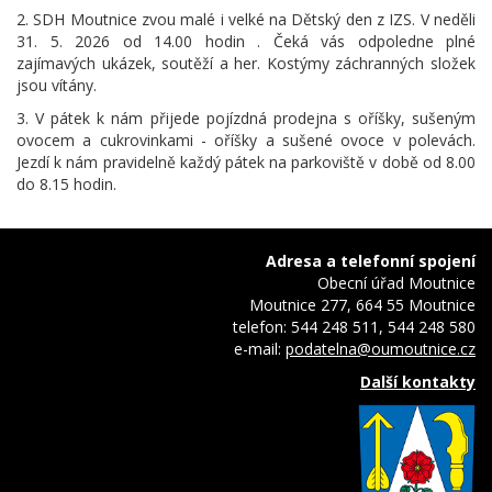
2. SDH Moutnice zvou malé i velké na Dětský den z IZS. V neděli
31. 5. 2026 od 14.00 hodin . Čeká vás odpoledne plné
zajímavých ukázek, soutěží a her. Kostýmy záchranných složek
jsou vítány.
3. V pátek k nám přijede pojízdná prodejna s oříšky, sušeným
ovocem a cukrovinkami - oříšky a sušené ovoce v polevách.
Jezdí k nám pravidelně každý pátek na parkoviště v době od 8.00
do 8.15 hodin.
Adresa a telefonní spojení
Obecní úřad Moutnice
Moutnice 277, 664 55 Moutnice
telefon: 544 248 511, 544 248 580
e-mail:
podatelna@oumoutnice.cz
Další kontakty