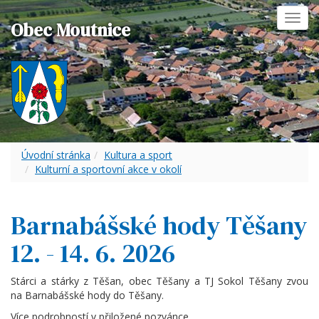
Toggl
Obec Moutnice
navig
Úvodní stránka
Kultura a sport
Kulturní a sportovní akce v okolí
Barnabášské hody Těšany
12. - 14. 6. 2026
Stárci a stárky z Těšan, obec Těšany a TJ Sokol Těšany zvou
na Barnabášské hody do Těšany.
Více podrobností v přiložené pozvánce.