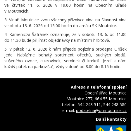
ve čtvrtek 11. 6. 2026 v 19.00 hodin na Obecním úřadě
v Moutnicích.
3. Vinaři Moutnice zvou všechny příznivce vína na Slavnost vína
v sobotu 13. 6. 2026 od 15.00 hodin do areálu SK Moutnice.
4. Kamenictví Šafránek oznamuje, že v sobotu 13. 6. od 11.00
do 11.30 bude přijímat objednávky na místním hřbitově.
5. V pátek 12. 6. 2026 k nám přijede pojízdná prodejna Oříšek
jede. Nabízíme bohatý sortiment ořechů, suchých plodů,
sušeného ovoce, cukrovinek, semínek či krekrů. Jezdí k nám
každý pátek na parkoviště, vždy v době od 8.00 do 8.15 hodin.
Adresa a telefonní spojení
Obecní úřad Moutnice
Moutnice 277, 664 55 Moutnice
telefon: 544 248 511, 544 248 580
e-mail:
podatelna@oumoutnice.cz
Další kontakty