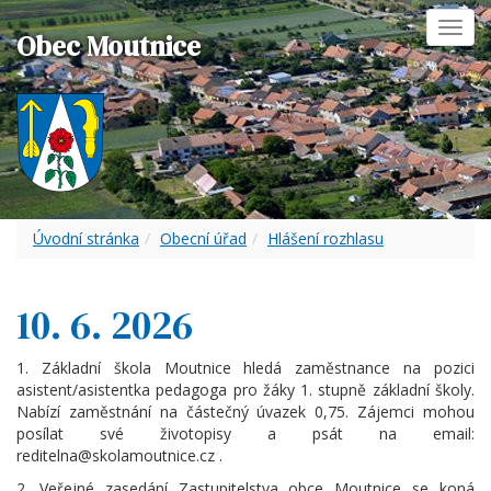
Toggl
Obec Moutnice
navig
Úvodní stránka
Obecní úřad
Hlášení rozhlasu
10. 6. 2026
1. Základní škola Moutnice hledá zaměstnance na pozici
asistent/asistentka pedagoga pro žáky 1. stupně základní školy.
Nabízí zaměstnání na částečný úvazek 0,75. Zájemci mohou
posílat své životopisy a psát na email:
reditelna@skolamoutnice.cz .
2. Veřejné zasedání Zastupitelstva obce Moutnice se koná