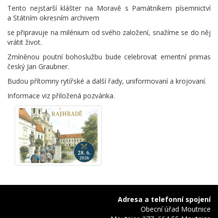
Tento nejstarší klášter na Moravě s Památníkem písemnictví
a Státním okresním archivem
se připravuje na milénium od svého založení, snažíme se do něj
vrátit život.
Zmíněnou poutní bohoslužbu bude celebrovat emeritní primas
český Jan Graubner.
Budou přítomny rytířské a další řady, uniformovaní a krojovaní.
Informace viz přiložená pozvánka.
Adresa a telefonní spojení
Obecní úřad Moutnice