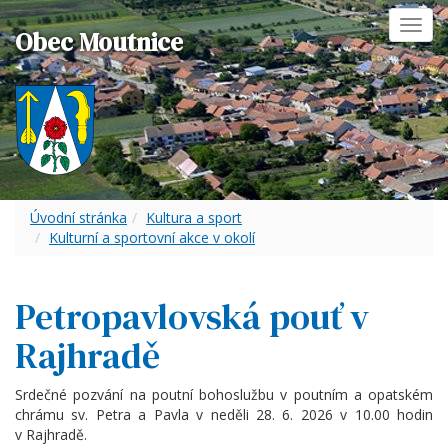
Toggl
Obec Moutnice
navig
Úvodní stránka
Kultura a sport
Kulturní a sportovní akce v okolí
Petropavlovská pouť v
Rajhradě
Srdečné pozvání na poutní bohoslužbu v poutním a opatském
chrámu sv. Petra a Pavla v neděli 28. 6. 2026 v 10.00 hodin
v Rajhradě.