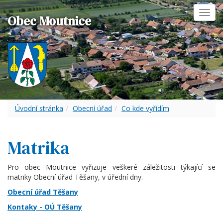
Toggl
Obec Moutnice
navig
Úvodní stránka
Obecní úřad
Co kde vyřídím
Matrika
Pro obec Moutnice vyřizuje veškeré záležitosti týkající se
matriky Obecní úřad Těšany, v úřední dny.
Obecní úřad Těšany
Kontaky - OÚ Těšany