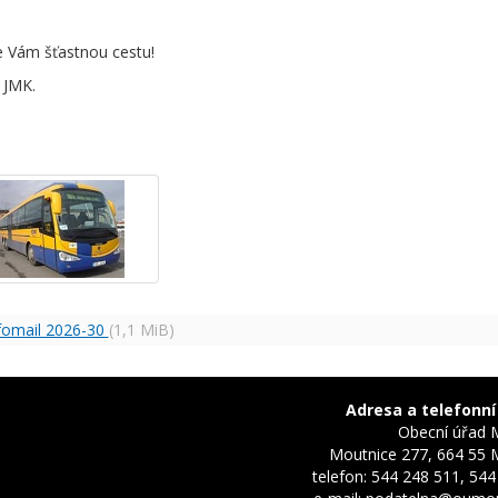
 Vám šťastnou cestu!
 JMK.
fomail 2026-30
(1,1 MiB)
Adresa a telefonní
Obecní úřad 
Moutnice 277, 664 55 
telefon: 544 248 511, 544