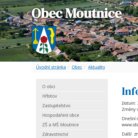
Obec Moutnice
Úvodní stránka
Obec
Aktuality
O obci
Inf
Hřbitov
Datum:
Zastupitelstvo
Změny v
Hospodaření obce
Dnešní i
ZŠ a MŠ Moutnice
www.idsj
Další zm
Zdravotnictví