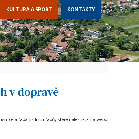
KULTURA A SPORT
KONTAKTY
h v dopravě
ění celá řada jízdních řádů, které naleznete na webu