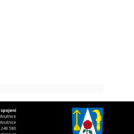
 spojení
Moutnice
Moutnice
 248 580