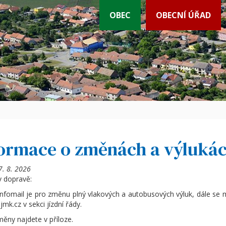
OBEC
OBECNÍ ÚŘAD
ormace o změnách a výlukác
7. 8. 2026
 dopravě:
nfomail je pro změnu plný vlakových a autobusových výluk, dále se m
mk.cz v sekci jízdní řády.
ěny najdete v příloze.