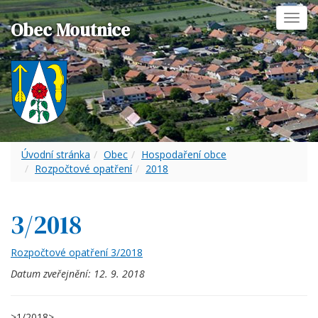
Toggl
Obec Moutnice
navig
Úvodní stránka
Obec
Hospodaření obce
Rozpočtové opatření
2018
3/2018
Rozpočtové opatření 3/2018
Datum zveřejnění:
12. 9. 2018
>1/2018
>