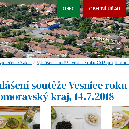
OBEC
OBECNÍ ÚŘAD
 společenské akce
Vyhlášení soutěže Vesnice roku 2018 pro Jihomor
lášení soutěže Vesnice roku
omoravský kraj, 14.7.2018