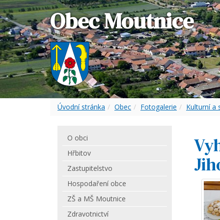
Obec Moutnice
Úvodní stránka
Obec
Fotogalerie
Kulturní a
O obci
Vyh
Hřbitov
Jih
Zastupitelstvo
Hospodaření obce
ZŠ a MŠ Moutnice
Zdravotnictví