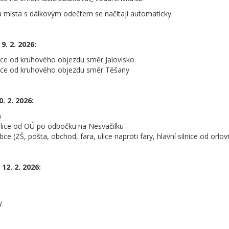
 místa s dálkovým odečtem se načítají automaticky.
9. 2. 2026:
bce od kruhového objezdu směr Jalovisko
bce od kruhového objezdu směr Těšany
. 2. 2026:
n
 ulice od OÚ po odbočku na Nesvačilku
bce (ZŠ, pošta, obchod, fara, ulice naproti fary, hlavní silnice od orlo
12. 2. 2026:
y