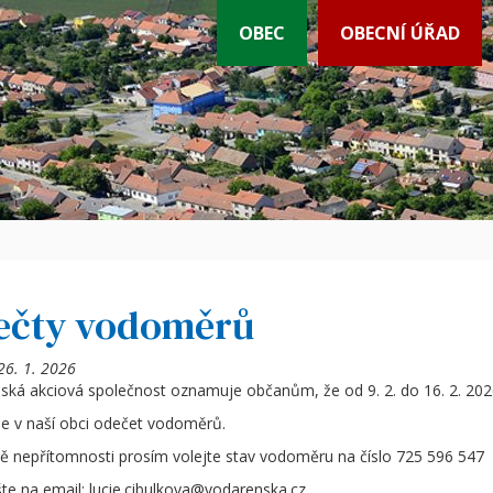
OBEC
OBECNÍ ÚŘAD
ečty vodoměrů
26. 1. 2026
ská akciová společnost oznamuje občanům, že od 9. 2. do 16. 2. 202
e v naší obci odečet vodoměrů.
dě nepřítomnosti prosím volejte stav vodoměru na číslo 725 596 547
te na email: lucie.cibulkova@vodarenska.cz.