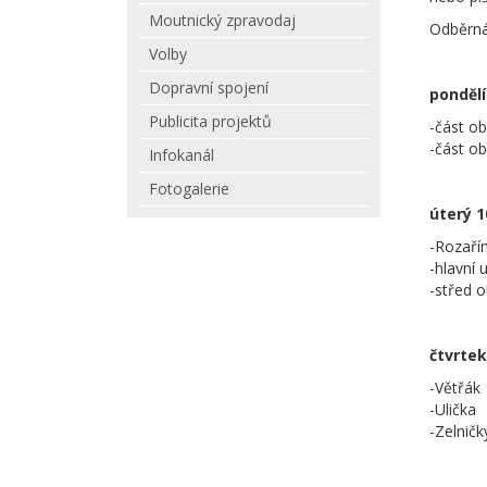
Moutnický zpravodaj
Odběrná
Volby
Dopravní spojení
pondělí 
Publicita projektů
-část o
-část o
Infokanál
Fotogalerie
úterý 10
-Rozaří
-hlavní
-střed o
čtvrtek 
-Větřák
-Ulička
-Zelničk