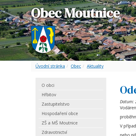
Obec Moutnice
Úvodní stránka
Obec
Aktuality
O obci
Od
Hřbitov
Datum:
Zastupitelstvo
Vodáren
Hospodaření obce
proběhn
ZŠ a MŠ Moutnice
V přípa
Zdravotnictví
nebo piš