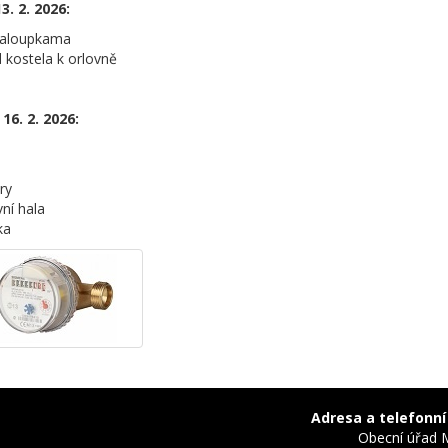
3. 2. 2026:
haloupkama
d kostela k orlovně
16. 2. 2026:
ry
ní hala
ka
Adresa a telefonní
Obecní úřad 