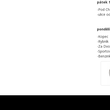
pátek 1
-Pod C
-ulice o
pondělí 
-Kopec
-Rybník
-Za Dvo
-Sportov
-Benzin