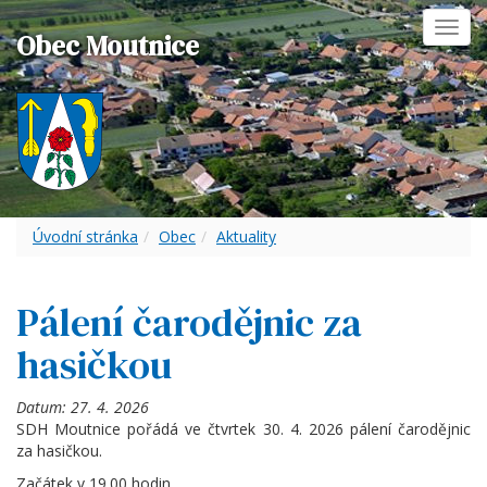
Toggl
Obec Moutnice
navig
Úvodní stránka
Obec
Aktuality
Pálení čarodějnic za
hasičkou
Datum:
27. 4. 2026
SDH Moutnice pořádá ve čtvrtek 30. 4. 2026 pálení čarodějnic
za hasičkou.
Začátek v 19.00 hodin.