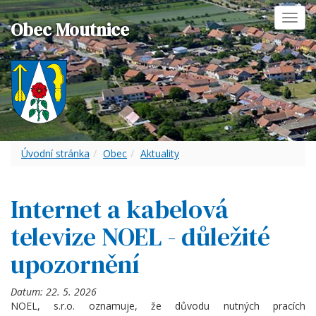
Toggl
Obec Moutnice
navig
Úvodní stránka
Obec
Aktuality
Internet a kabelová
televize NOEL - důležité
upozornění
Datum:
22. 5. 2026
NOEL, s.r.o. oznamuje, že důvodu nutných pracích